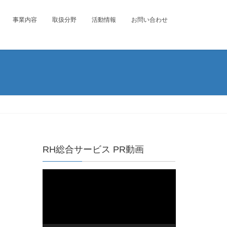
事業内容
取扱分野
活動情報
お問い合わせ
RH総合サービス PR動画
動
画
プ
レ
ー